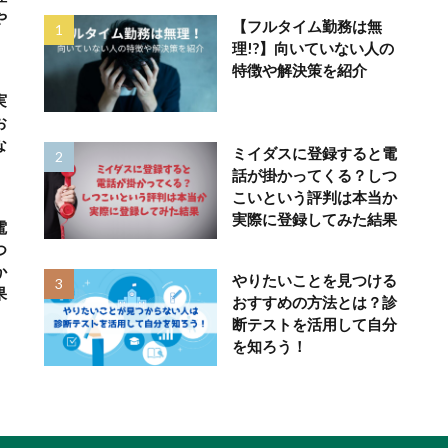
や
【フルタイム勤務は無
理!?】向いていない人の
特徴や解決策を紹介
実
お
な
ミイダスに登録すると電
話が掛かってくる？しつ
こいという評判は本当か
実際に登録してみた結果
電
つ
か
やりたいことを見つける
果
おすすめの方法とは？診
断テストを活用して自分
を知ろう！